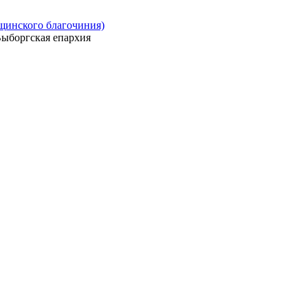
ощинского благочиния)
ыборгская епархия