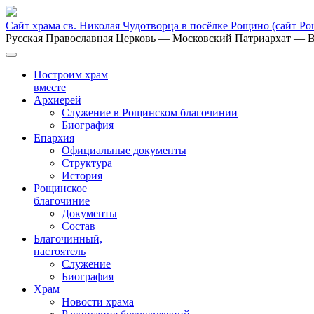
Сайт храма св. Николая Чудотворца в посёлке Рощино
(сайт Р
Русская Православная Церковь
— Московский Патриархат
— В
Построим храм
вместе
Архиерей
Служение в Рощинском благочинии
Биография
Епархия
Официальные документы
Структура
История
Рощинское
благочиние
Документы
Состав
Благочинный,
настоятель
Служение
Биография
Храм
Новости храма