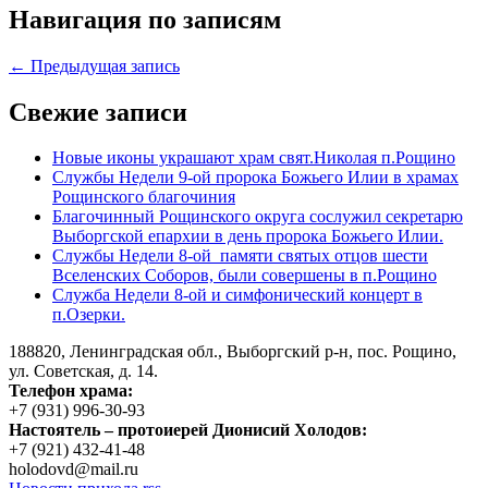
Навигация по записям
← Предыдущая запись
Свежие записи
Новые иконы украшают храм свят.Николая п.Рощино
Службы Недели 9-ой пророка Божьего Илии в храмах
Рощинского благочиния
Благочинный Рощинского округа сослужил секретарю
Выборгской епархии в день пророка Божьего Илии.
Службы Недели 8-ой памяти святых отцов шести
Вселенских Соборов, были совершены в п.Рощино
Служба Недели 8-ой и симфонический концерт в
п.Озерки.
188820, Ленинградская обл., Выборгский
р-н,
пос. Рощино,
ул. Советская, д. 14.
Телефон храма:
+7 (931) 996-30-93
Настоятель – протоиерей Дионисий Холодов:
+7 (921) 432-41-48
holodovd@mail.ru