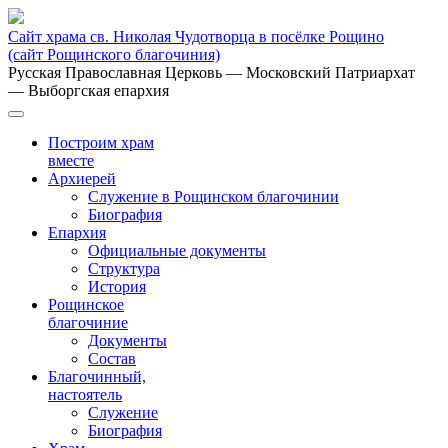
Сайт храма св. Николая Чудотворца в посёлке Рощино
(сайт Рощинского благочиния)
Русская Православная Церковь
— Московский Патриархат
— Выборгская епархия
Построим храм
вместе
Архиерей
Служение в Рощинском благочинии
Биография
Епархия
Официальные документы
Структура
История
Рощинское
благочиние
Документы
Состав
Благочинный,
настоятель
Служение
Биография