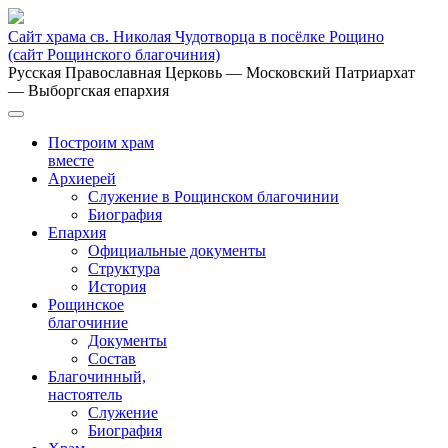
Сайт храма св. Николая Чудотворца в посёлке Рощино
(сайт Рощинского благочиния)
Русская Православная Церковь
— Московский Патриархат
— Выборгская епархия
Построим храм
вместе
Архиерей
Служение в Рощинском благочинии
Биография
Епархия
Официальные документы
Структура
История
Рощинское
благочиние
Документы
Состав
Благочинный,
настоятель
Служение
Биография