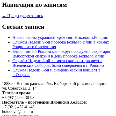
Навигация по записям
← Предыдущая запись
Свежие записи
Новые иконы украшают храм свят.Николая п.Рощино
Службы Недели 9-ой пророка Божьего Илии в храмах
Рощинского благочиния
Благочинный Рощинского округа сослужил секретарю
Выборгской епархии в день пророка Божьего Илии.
Службы Недели 8-ой памяти святых отцов шести
Вселенских Соборов, были совершены в п.Рощино
Служба Недели 8-ой и симфонический концерт в
п.Озерки.
188820, Ленинградская обл., Выборгский
р-н,
пос. Рощино,
ул. Советская, д. 14.
Телефон храма:
+7 (931) 996-30-93
Настоятель – протоиерей Дионисий Холодов:
+7 (921) 432-41-48
holodovd@mail.ru