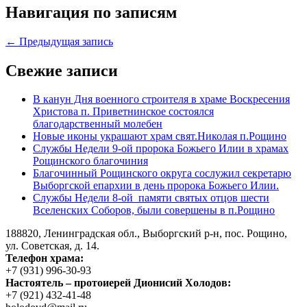
Навигация по записям
← Предыдущая запись
Свежие записи
В канун Дня военного строителя в храме Воскресения
Христова п. Приветнинское состоялся
благодарственный молебен
Новые иконы украшают храм свят.Николая п.Рощино
Службы Недели 9-ой пророка Божьего Илии в храмах
Рощинского благочиния
Благочинный Рощинского округа сослужил секретарю
Выборгской епархии в день пророка Божьего Илии.
Службы Недели 8-ой памяти святых отцов шести
Вселенских Соборов, были совершены в п.Рощино
188820, Ленинградская обл., Выборгский
р-н,
пос. Рощино,
ул. Советская, д. 14.
Телефон храма:
+7 (931) 996-30-93
Настоятель – протоиерей Дионисий Холодов:
+7 (921) 432-41-48