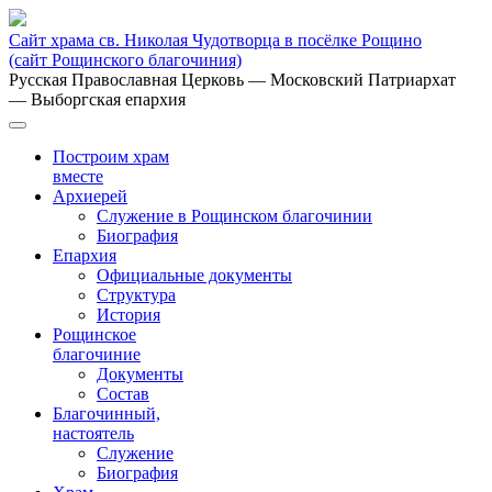
Сайт храма св. Николая Чудотворца в посёлке Рощино
(сайт Рощинского благочиния)
Русская Православная Церковь
— Московский Патриархат
— Выборгская епархия
Построим храм
вместе
Архиерей
Служение в Рощинском благочинии
Биография
Епархия
Официальные документы
Структура
История
Рощинское
благочиние
Документы
Состав
Благочинный,
настоятель
Служение
Биография