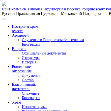
Сайт храма св. Николая Чудотворца в посёлке Рощино
(сайт Р
Русская Православная Церковь
— Московский Патриархат
— В
Построим храм
вместе
Архиерей
Служение в Рощинском благочинии
Биография
Епархия
Официальные документы
Структура
История
Рощинское
благочиние
Документы
Состав
Благочинный,
настоятель
Служение
Биография
Храм
Новости храма