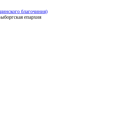
ощинского благочиния)
ыборгская епархия