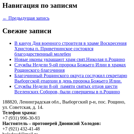
Навигация по записям
← Предыдущая запись
Свежие записи
В канун Дня военного строителя в храме Воскресения
Христова п. Приветнинское состоялся
благодарственный молебен
Новые иконы украшают храм свят.Николая п.Рощино
Службы Недели 9-ой пророка Божьего Илии в храмах
Рощинского благочиния
Благочинный Рощинского округа сослужил секретарю
Выборгской епархии в день пророка Божьего Илии.
Службы Недели 8-ой памяти святых отцов шести
Вселенских Соборов, были совершены в п.Рощино
188820, Ленинградская обл., Выборгский
р-н,
пос. Рощино,
ул. Советская, д. 14.
Телефон храма:
+7 (931) 996-30-93
Настоятель – протоиерей Дионисий Холодов:
+7 (921) 432-41-48