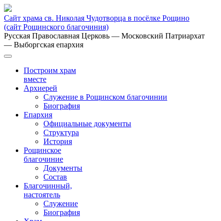
Сайт храма св. Николая Чудотворца в посёлке Рощино
(сайт Рощинского благочиния)
Русская Православная Церковь
— Московский Патриархат
— Выборгская епархия
Построим храм
вместе
Архиерей
Служение в Рощинском благочинии
Биография
Епархия
Официальные документы
Структура
История
Рощинское
благочиние
Документы
Состав
Благочинный,
настоятель
Служение
Биография