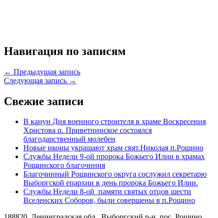
Навигация по записям
← Предыдущая запись
Следующая запись →
Свежие записи
В канун Дня военного строителя в храме Воскресения
Христова п. Приветнинское состоялся
благодарственный молебен
Новые иконы украшают храм свят.Николая п.Рощино
Службы Недели 9-ой пророка Божьего Илии в храмах
Рощинского благочиния
Благочинный Рощинского округа сослужил секретарю
Выборгской епархии в день пророка Божьего Илии.
Службы Недели 8-ой памяти святых отцов шести
Вселенских Соборов, были совершены в п.Рощино
188820, Ленинградская обл., Выборгский
р-н,
пос. Рощино,