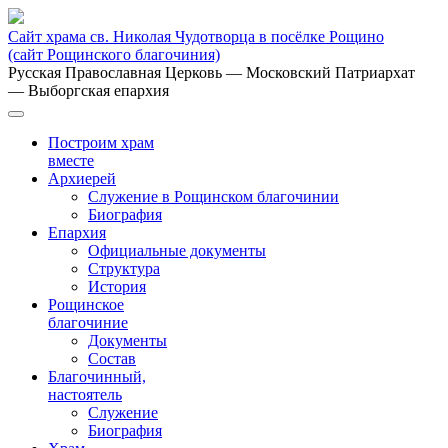
Сайт храма св. Николая Чудотворца в посёлке Рощино
(сайт Рощинского благочиния)
Русская Православная Церковь
— Московский Патриархат
— Выборгская епархия
Построим храм
вместе
Архиерей
Служение в Рощинском благочинии
Биография
Епархия
Официальные документы
Структура
История
Рощинское
благочиние
Документы
Состав
Благочинный,
настоятель
Служение
Биография