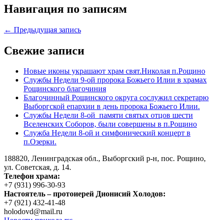
Навигация по записям
← Предыдущая запись
Свежие записи
Новые иконы украшают храм свят.Николая п.Рощино
Службы Недели 9-ой пророка Божьего Илии в храмах
Рощинского благочиния
Благочинный Рощинского округа сослужил секретарю
Выборгской епархии в день пророка Божьего Илии.
Службы Недели 8-ой памяти святых отцов шести
Вселенских Соборов, были совершены в п.Рощино
Служба Недели 8-ой и симфонический концерт в
п.Озерки.
188820, Ленинградская обл., Выборгский
р-н,
пос. Рощино,
ул. Советская, д. 14.
Телефон храма:
+7 (931) 996-30-93
Настоятель – протоиерей Дионисий Холодов:
+7 (921) 432-41-48
holodovd@mail.ru