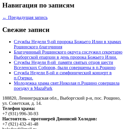
Навигация по записям
← Предыдущая запись
Свежие записи
Службы Недели 9-ой пророка Божьего Илии в храмах
Рощинского благочиния
Благочинный Рощинского округа сослужил секретарю
Выборгской епархии в день пророка Божьего Илии.
Службы Недели 8-ой памяти святых отцов шести
Вселенских Соборов, были совершены в п.Рощино
Служба Недели 8-ой и симфонический концерт в
п.Озерки.
Молодежка храма свят.Николая п.Рощино совершила
поездку в MazaPark
188820, Ленинградская обл., Выборгский
р-н,
пос. Рощино,
ул. Советская, д. 14.
Телефон храма:
+7 (931) 996-30-93
Настоятель – протоиерей Дионисий Холодов:
+7 (921) 432-41-48