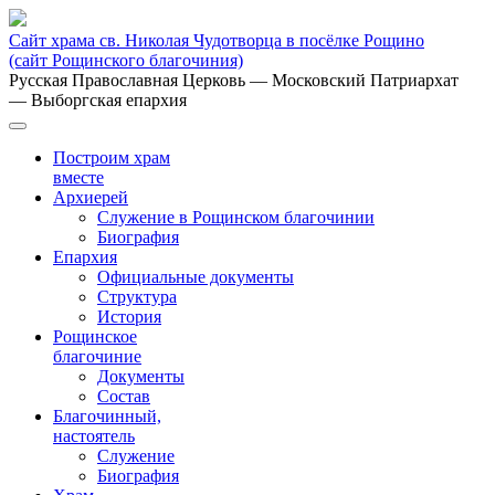
Сайт храма св. Николая Чудотворца в посёлке Рощино
(сайт Рощинского благочиния)
Русская Православная Церковь
— Московский Патриархат
— Выборгская епархия
Построим храм
вместе
Архиерей
Служение в Рощинском благочинии
Биография
Епархия
Официальные документы
Структура
История
Рощинское
благочиние
Документы
Состав
Благочинный,
настоятель
Служение
Биография