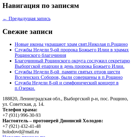
Навигация по записям
← Предыдущая запись
Свежие записи
Новые иконы украшают храм свят.Николая п.Рощино
Службы Недели 9-ой пророка Божьего Илии в храмах
Рощинского благочиния
Благочинный Рощинского округа сослужил секретарю
Выборгской епархии в день пророка Божьего Илии.
Службы Недели 8-ой памяти святых отцов шести
Вселенских Соборов, были совершены в п.Рощино
Служба Недели 8-ой и симфонический концерт в
п.Озерки.
188820, Ленинградская обл., Выборгский
р-н,
пос. Рощино,
ул. Советская, д. 14.
Телефон храма:
+7 (931) 996-30-93
Настоятель – протоиерей Дионисий Холодов:
+7 (921) 432-41-48
holodovd@mail.ru