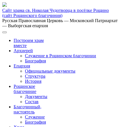
Сайт храма св. Николая Чудотворца в посёлке Рощино
(сайт Рощинского благочиния)
Русская Православная Церковь
— Московский Патриархат
— Выборгская епархия
Построим храм
вместе
Архиерей
Служение в Рощинском благочинии
Биография
Епархия
Официальные документы
Структура
История
Рощинское
благочиние
Документы
Состав
Благочинный,
настоятель
Служение
Биография