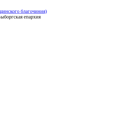
ощинского благочиния)
ыборгская епархия