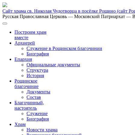
Сайт храма св. Николая Чудотворца в посёлке Рощино
(сайт Р
Русская Православная Церковь
— Московский Патриархат
— В
Построим храм
вместе
Архиерей
Служение в Рощинском благочинии
Биография
Епархия
Официальные документы
Структура
История
Рощинское
благочиние
Документы
Состав
Благочинный,
настоятель
Служение
Биография
Храм
Новости храма