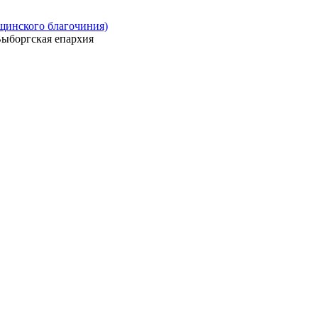
ощинского благочиния)
ыборгская епархия