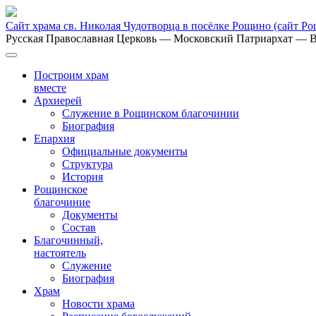
Сайт храма св. Николая Чудотворца в посёлке Рощино
(сайт Р
Русская Православная Церковь
— Московский Патриархат
— В
Построим храм
вместе
Архиерей
Служение в Рощинском благочинии
Биография
Епархия
Официальные документы
Структура
История
Рощинское
благочиние
Документы
Состав
Благочинный,
настоятель
Служение
Биография
Храм
Новости храма