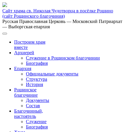
Сайт храма св. Николая Чудотворца в посёлке Рощино
(сайт Рощинского благочиния)
Русская Православная Церковь
— Московский Патриархат
— Выборгская епархия
Построим храм
вместе
Архиерей
Служение в Рощинском благочинии
Биография
Епархия
Официальные документы
Структура
История
Рощинское
благочиние
Документы
Состав
Благочинный,
настоятель
Служение
Биография