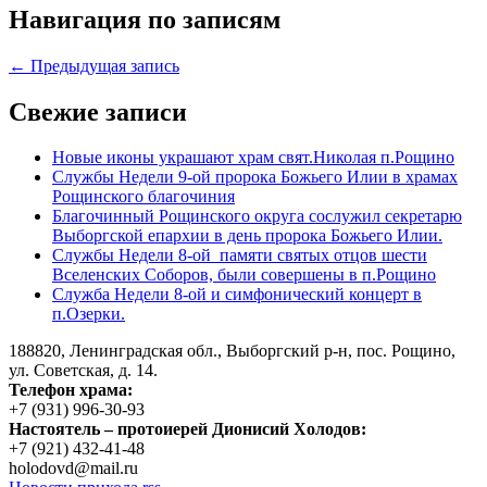
Навигация по записям
← Предыдущая запись
Свежие записи
Новые иконы украшают храм свят.Николая п.Рощино
Службы Недели 9-ой пророка Божьего Илии в храмах
Рощинского благочиния
Благочинный Рощинского округа сослужил секретарю
Выборгской епархии в день пророка Божьего Илии.
Службы Недели 8-ой памяти святых отцов шести
Вселенских Соборов, были совершены в п.Рощино
Служба Недели 8-ой и симфонический концерт в
п.Озерки.
188820, Ленинградская обл., Выборгский
р-н,
пос. Рощино,
ул. Советская, д. 14.
Телефон храма:
+7 (931) 996-30-93
Настоятель – протоиерей Дионисий Холодов:
+7 (921) 432-41-48
holodovd@mail.ru