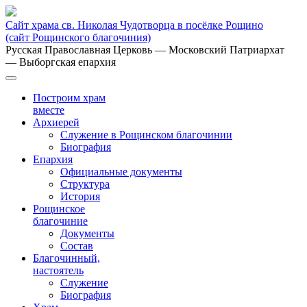
Сайт храма св. Николая Чудотворца в посёлке Рощино
(сайт Рощинского благочиния)
Русская Православная Церковь
— Московский Патриархат
— Выборгская епархия
Построим храм
вместе
Архиерей
Служение в Рощинском благочинии
Биография
Епархия
Официальные документы
Структура
История
Рощинское
благочиние
Документы
Состав
Благочинный,
настоятель
Служение
Биография