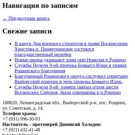
Навигация по записям
← Предыдущая запись
Свежие записи
В канун Дня военного строителя в храме Воскресения
Христова п. Приветнинское состоялся
благодарственный молебен
Новые иконы украшают храм свят.Николая п.Рощино
Службы Недели 9-ой пророка Божьего Илии в храмах
Рощинского благочиния
Благочинный Рощинского округа сослужил секретарю
Выборгской епархии в день пророка Божьего Илии.
Службы Недели 8-ой памяти святых отцов шести
Вселенских Соборов, были совершены в п.Рощино
188820, Ленинградская обл., Выборгский
р-н,
пос. Рощино,
ул. Советская, д. 14.
Телефон храма:
+7 (931) 996-30-93
Настоятель – протоиерей Дионисий Холодов:
+7 (921) 432-41-48