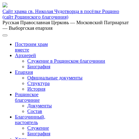
Сайт храма св. Николая Чудотворца в посёлке Рощино
(сайт Рощинского благочиния)
Русская Православная Церковь
— Московский Патриархат
— Выборгская епархия
Построим храм
вместе
Архиерей
Служение в Рощинском благочинии
Биография
Епархия
Официальные документы
Структура
История
Рощинское
благочиние
Документы
Состав
Благочинный,
настоятель
Служение
Биография