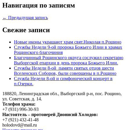
Навигация по записям
← Предыдущая запись
Свежие записи
Новые иконы украшают храм свят.Николая п.Рощино
Службы Недели 9-ой пророка Божьего Илии в храмах
Рощинского благочиния
Благочинный Рощинского округа сослужил секретарю
Выборгской епархии в день пророка Божьего Илии.
Службы Недели 8-ой памяти святых отцов шести
Вселенских Соборов, были совершены в п.Рощино
Служба Недели 8-ой и симфонический концерт в
п.Озерки.
188820, Ленинградская обл., Выборгский
р-н,
пос. Рощино,
ул. Советская, д. 14.
Телефон храма:
+7 (931) 996-30-93
Настоятель – протоиерей Дионисий Холодов:
+7 (921) 432-41-48
holodovd@mail.ru