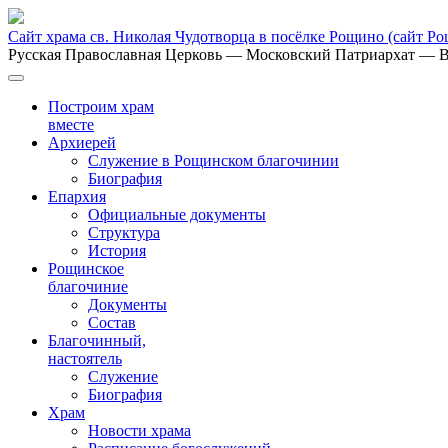
Сайт храма св. Николая Чудотворца в посёлке Рощино
(сайт Р
Русская Православная Церковь
— Московский Патриархат
— В
Построим храм
вместе
Архиерей
Служение в Рощинском благочинии
Биография
Епархия
Официальные документы
Структура
История
Рощинское
благочиние
Документы
Состав
Благочинный,
настоятель
Служение
Биография
Храм
Новости храма