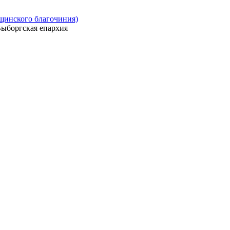
ощинского благочиния)
ыборгская епархия