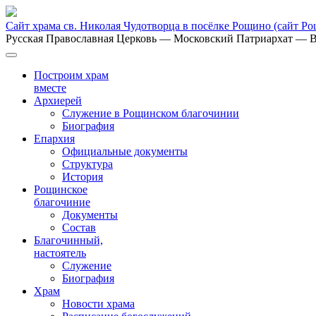
Сайт храма св. Николая Чудотворца в посёлке Рощино
(сайт Р
Русская Православная Церковь
— Московский Патриархат
— В
Построим храм
вместе
Архиерей
Служение в Рощинском благочинии
Биография
Епархия
Официальные документы
Структура
История
Рощинское
благочиние
Документы
Состав
Благочинный,
настоятель
Служение
Биография
Храм
Новости храма