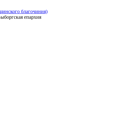
ощинского благочиния)
ыборгская епархия