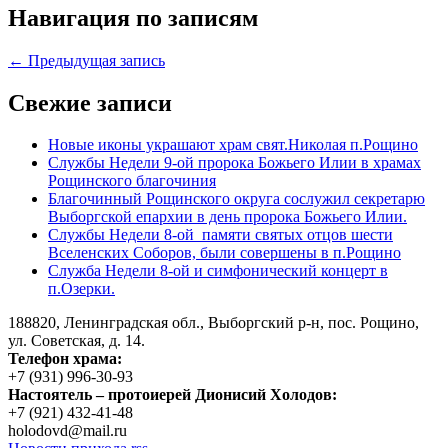
Навигация по записям
← Предыдущая запись
Свежие записи
Новые иконы украшают храм свят.Николая п.Рощино
Службы Недели 9-ой пророка Божьего Илии в храмах
Рощинского благочиния
Благочинный Рощинского округа сослужил секретарю
Выборгской епархии в день пророка Божьего Илии.
Службы Недели 8-ой памяти святых отцов шести
Вселенских Соборов, были совершены в п.Рощино
Служба Недели 8-ой и симфонический концерт в
п.Озерки.
188820, Ленинградская обл., Выборгский
р-н,
пос. Рощино,
ул. Советская, д. 14.
Телефон храма:
+7 (931) 996-30-93
Настоятель – протоиерей Дионисий Холодов:
+7 (921) 432-41-48
holodovd@mail.ru