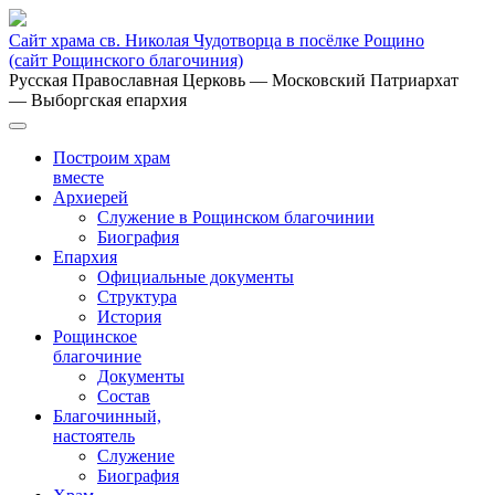
Сайт храма св. Николая Чудотворца в посёлке Рощино
(сайт Рощинского благочиния)
Русская Православная Церковь
— Московский Патриархат
— Выборгская епархия
Построим храм
вместе
Архиерей
Служение в Рощинском благочинии
Биография
Епархия
Официальные документы
Структура
История
Рощинское
благочиние
Документы
Состав
Благочинный,
настоятель
Служение
Биография