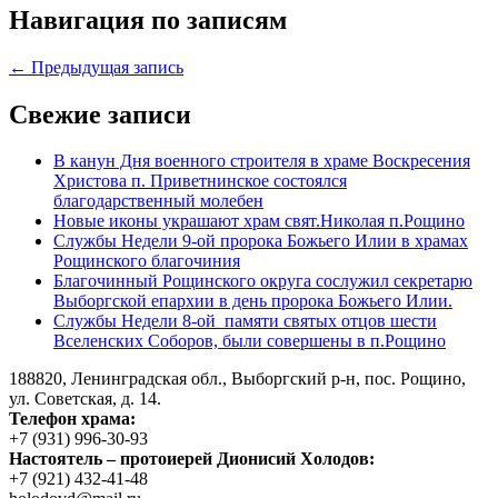
Навигация по записям
← Предыдущая запись
Свежие записи
В канун Дня военного строителя в храме Воскресения
Христова п. Приветнинское состоялся
благодарственный молебен
Новые иконы украшают храм свят.Николая п.Рощино
Службы Недели 9-ой пророка Божьего Илии в храмах
Рощинского благочиния
Благочинный Рощинского округа сослужил секретарю
Выборгской епархии в день пророка Божьего Илии.
Службы Недели 8-ой памяти святых отцов шести
Вселенских Соборов, были совершены в п.Рощино
188820, Ленинградская обл., Выборгский
р-н,
пос. Рощино,
ул. Советская, д. 14.
Телефон храма:
+7 (931) 996-30-93
Настоятель – протоиерей Дионисий Холодов:
+7 (921) 432-41-48