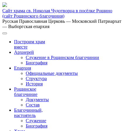
Сайт храма св. Николая Чудотворца в посёлке Рощино
(сайт Рощинского благочиния)
Русская Православная Церковь
— Московский Патриархат
— Выборгская епархия
Построим храм
вместе
Архиерей
Служение в Рощинском благочинии
Биография
Епархия
Официальные документы
Структура
История
Рощинское
благочиние
Документы
Состав
Благочинный,
настоятель
Служение
Биография