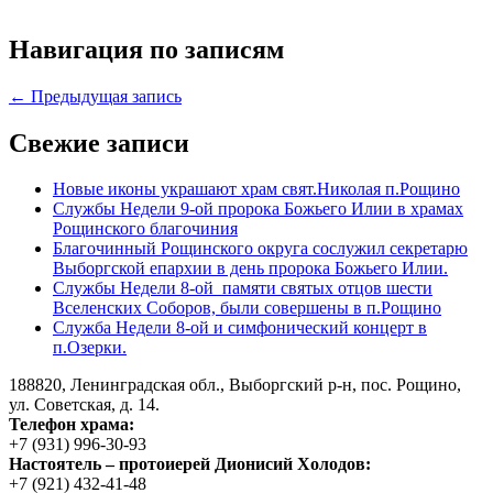
Навигация по записям
← Предыдущая запись
Свежие записи
Новые иконы украшают храм свят.Николая п.Рощино
Службы Недели 9-ой пророка Божьего Илии в храмах
Рощинского благочиния
Благочинный Рощинского округа сослужил секретарю
Выборгской епархии в день пророка Божьего Илии.
Службы Недели 8-ой памяти святых отцов шести
Вселенских Соборов, были совершены в п.Рощино
Служба Недели 8-ой и симфонический концерт в
п.Озерки.
188820, Ленинградская обл., Выборгский
р-н,
пос. Рощино,
ул. Советская, д. 14.
Телефон храма:
+7 (931) 996-30-93
Настоятель – протоиерей Дионисий Холодов:
+7 (921) 432-41-48