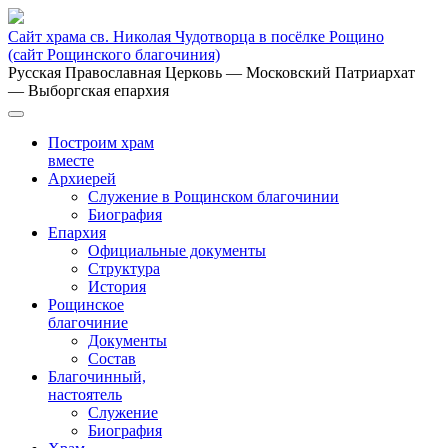
Сайт храма св. Николая Чудотворца в посёлке Рощино
(сайт Рощинского благочиния)
Русская Православная Церковь
— Московский Патриархат
— Выборгская епархия
Построим храм
вместе
Архиерей
Служение в Рощинском благочинии
Биография
Епархия
Официальные документы
Структура
История
Рощинское
благочиние
Документы
Состав
Благочинный,
настоятель
Служение
Биография