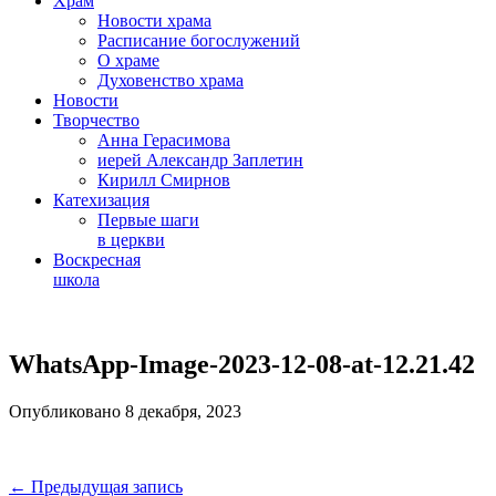
Храм
Новости храма
Расписание богослужений
О храме
Духовенство храма
Новости
Творчество
Анна Герасимова
иерей Александр Заплетин
Кирилл Смирнов
Катехизация
Первые шаги
в церкви
Воскресная
школа
Skip
to
WhatsApp-Image-2023-12-08-at-12.21.42
content
Опубликовано 8 декабря, 2023
Навигация
← Предыдущая запись