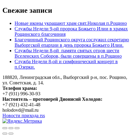
по
Свежие записи
записям
Новые иконы украшают храм свят.Николая п.Рощино
Службы Недели 9-ой пророка Божьего Илии в храмах
Рощинского благочиния
Благочинный Рощинского округа сослужил секретарю
Выборгской епархии в день пророка Божьего Илии.
Службы Недели 8-ой памяти святых отцов шести
Вселенских Соборов, были совершены в п.Рощино
Служба Недели 8-ой и симфонический концерт в
п.Озерки.
188820, Ленинградская обл., Выборгский
р-н,
пос. Рощино,
ул. Советская, д. 14.
Телефон храма:
+7 (931) 996-30-93
Настоятель – протоиерей Дионисий Холодов:
+7 (921) 432-41-48
holodovd@mail.ru
Новости прихода rss