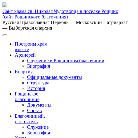
Сайт храма св. Николая Чудотворца в посёлке Рощино
(сайт Рощинского благочиния)
Русская Православная Церковь
— Московский Патриархат
— Выборгская епархия
Построим храм
вместе
Архиерей
Служение в Рощинском благочинии
Биография
Епархия
Официальные документы
Структура
История
Рощинское
благочиние
Документы
Состав
Благочинный,
настоятель
Служение
Биография