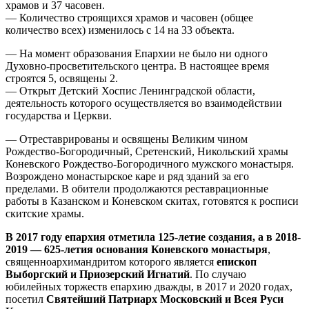
храмов и 37 часовен.
— Количество строящихся храмов и часовен (общее
количество всех) изменилось с 14 на 33 объекта.
— На момент образования Епархии не было ни одного
Духовно-просветительского центра. В настоящее время
строятся 5, освящены 2.
— Открыт Детский Хоспис Ленинградской области,
деятельность которого осуществляется во взаимодействии
государства и Церкви.
— Отреставрированы и освящены Великим чином
Рождество-Богородичный, Сретенский, Никольский храмы
Коневского Рождество-Богородичного мужского монастыря.
Возрождено монастырское каре и ряд зданий за его
пределами. В обители продолжаются реставрационные
работы в Казанском и Коневском скитах, готовятся к росписи
скитские храмы.
В 2017 году епархия отметила 125-летие создания, а в 2018-
2019 — 625-летия основания Коневского монастыря
,
священноархимандритом которого является
епископ
Выборгский и Приозерский Игнатий
. По случаю
юбилейных торжеств епархию дважды, в 2017 и 2020 годах,
посетил
Святейший Патриарх Московский и Всея Руси