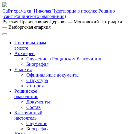
Сайт храма св. Николая Чудотворца в посёлке Рощино
(сайт Рощинского благочиния)
Русская Православная Церковь
— Московский Патриархат
— Выборгская епархия
Построим храм
вместе
Архиерей
Служение в Рощинском благочинии
Биография
Епархия
Официальные документы
Структура
История
Рощинское
благочиние
Документы
Состав
Благочинный,
настоятель
Служение
Биография