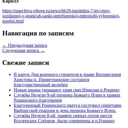
Кирилл
https://eparchiya-viborg.ru/news/6629-ispolnilos-7-let-vnov-
sozdannoj-v-granicah-sankt-peterburgskoj-mitropolii-vyborgskoj-
eparhii.html
Навигация по записям
← Предыдущая запись
Следующая запись →
Свежие записи
В канун Дня военного строителя в храме Воскресения
Христова п. Приветнинское состоялся
благодарственный молебен
Новые иконы украшают храм свят.Николая п.Рощино
Службы Недели 9-ой пророка Божьего Илии в храмах
Рощинского благочиния
Благочинный Рощинского округа сослужил секретарю
Выборгской епархии в день пророка Божьего Илии.
Службы Недели 8-ой памяти святых отцов шести
Вселенских Соборов, были совершены в п.Рощино