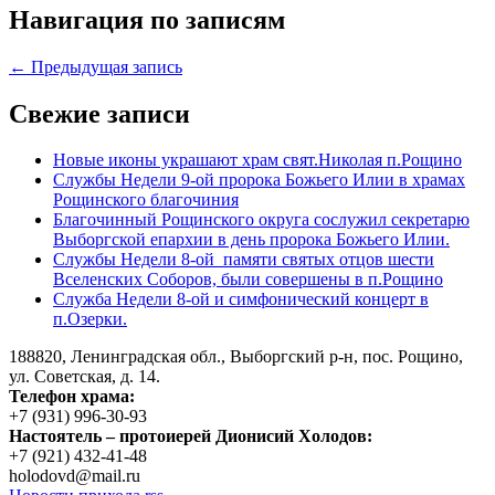
Навигация по записям
← Предыдущая запись
Свежие записи
Новые иконы украшают храм свят.Николая п.Рощино
Службы Недели 9-ой пророка Божьего Илии в храмах
Рощинского благочиния
Благочинный Рощинского округа сослужил секретарю
Выборгской епархии в день пророка Божьего Илии.
Службы Недели 8-ой памяти святых отцов шести
Вселенских Соборов, были совершены в п.Рощино
Служба Недели 8-ой и симфонический концерт в
п.Озерки.
188820, Ленинградская обл., Выборгский
р-н,
пос. Рощино,
ул. Советская, д. 14.
Телефон храма:
+7 (931) 996-30-93
Настоятель – протоиерей Дионисий Холодов:
+7 (921) 432-41-48
holodovd@mail.ru