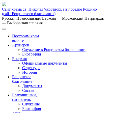
Сайт храма св. Николая Чудотворца в посёлке Рощино
(сайт Рощинского благочиния)
Русская Православная Церковь
— Московский Патриархат
— Выборгская епархия
Построим храм
вместе
Архиерей
Служение в Рощинском благочинии
Биография
Епархия
Официальные документы
Структура
История
Рощинское
благочиние
Документы
Состав
Благочинный,
настоятель
Служение
Биография