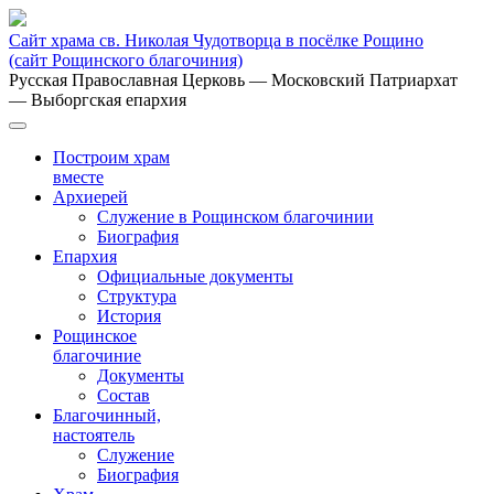
Сайт храма св. Николая Чудотворца в посёлке Рощино
(сайт Рощинского благочиния)
Русская Православная Церковь
— Московский Патриархат
— Выборгская епархия
Построим храм
вместе
Архиерей
Служение в Рощинском благочинии
Биография
Епархия
Официальные документы
Структура
История
Рощинское
благочиние
Документы
Состав
Благочинный,
настоятель
Служение
Биография