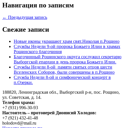
Навигация по записям
← Предыдущая запись
Свежие записи
Новые иконы украшают храм свят.Николая п.Рощино
Службы Недели 9-ой пророка Божьего Илии в храмах
Рощинского благочиния
Благочинный Рощинского округа сослужил секретарю
Выборгской епархии в день пророка Божьего Илии.
Службы Недели 8-ой памяти святых отцов шести
Вселенских Соборов, были совершены в п.Рощино
Служба Недели 8-ой и симфонический концерт в
п.Озерки.
188820, Ленинградская обл., Выборгский
р-н,
пос. Рощино,
ул. Советская, д. 14.
Телефон храма:
+7 (931) 996-30-93
Настоятель – протоиерей Дионисий Холодов:
+7 (921) 432-41-48
holodovd@mail.ru