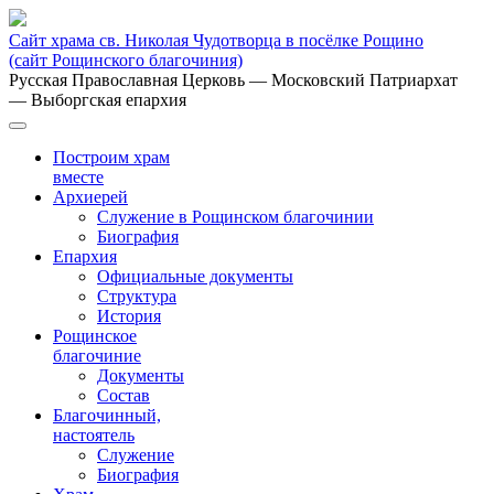
Сайт храма св. Николая Чудотворца в посёлке Рощино
(сайт Рощинского благочиния)
Русская Православная Церковь
— Московский Патриархат
— Выборгская епархия
Построим храм
вместе
Архиерей
Служение в Рощинском благочинии
Биография
Епархия
Официальные документы
Структура
История
Рощинское
благочиние
Документы
Состав
Благочинный,
настоятель
Служение
Биография