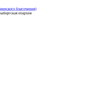
ощинского благочиния)
ыборгская епархия