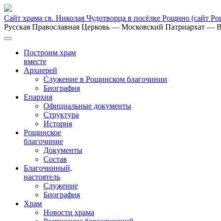
Сайт храма св. Николая Чудотворца в посёлке Рощино
(сайт Р
Русская Православная Церковь
— Московский Патриархат
— В
Построим храм
вместе
Архиерей
Служение в Рощинском благочинии
Биография
Епархия
Официальные документы
Структура
История
Рощинское
благочиние
Документы
Состав
Благочинный,
настоятель
Служение
Биография
Храм
Новости храма