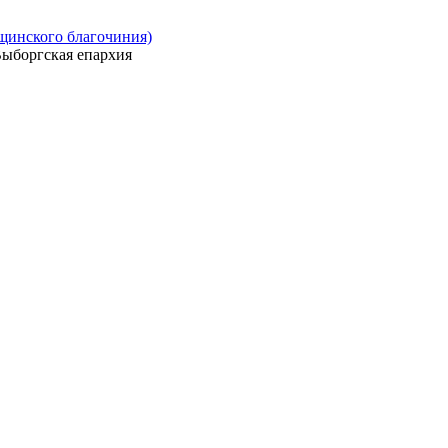
ощинского благочиния)
ыборгская епархия