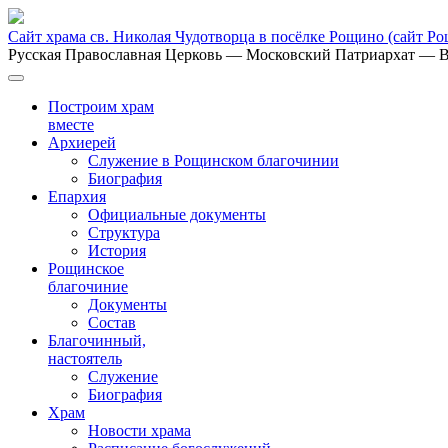
Сайт храма св. Николая Чудотворца в посёлке Рощино
(сайт Р
Русская Православная Церковь
— Московский Патриархат
— В
Построим храм
вместе
Архиерей
Служение в Рощинском благочинии
Биография
Епархия
Официальные документы
Структура
История
Рощинское
благочиние
Документы
Состав
Благочинный,
настоятель
Служение
Биография
Храм
Новости храма