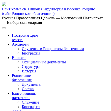
Сайт храма св. Николая Чудотворца в посёлке Рощино
(сайт Рощинского благочиния)
Русская Православная Церковь
— Московский Патриархат
— Выборгская епархия
Построим храм
вместе
Архиерей
Служение в Рощинском благочинии
Биография
Епархия
Официальные документы
Структура
История
Рощинское
благочиние
Документы
Состав
Благочинный,
настоятель
Служение
Биография