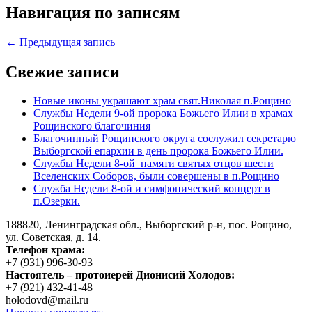
Навигация по записям
← Предыдущая запись
Свежие записи
Новые иконы украшают храм свят.Николая п.Рощино
Службы Недели 9-ой пророка Божьего Илии в храмах
Рощинского благочиния
Благочинный Рощинского округа сослужил секретарю
Выборгской епархии в день пророка Божьего Илии.
Службы Недели 8-ой памяти святых отцов шести
Вселенских Соборов, были совершены в п.Рощино
Служба Недели 8-ой и симфонический концерт в
п.Озерки.
188820, Ленинградская обл., Выборгский
р-н,
пос. Рощино,
ул. Советская, д. 14.
Телефон храма:
+7 (931) 996-30-93
Настоятель – протоиерей Дионисий Холодов:
+7 (921) 432-41-48
holodovd@mail.ru