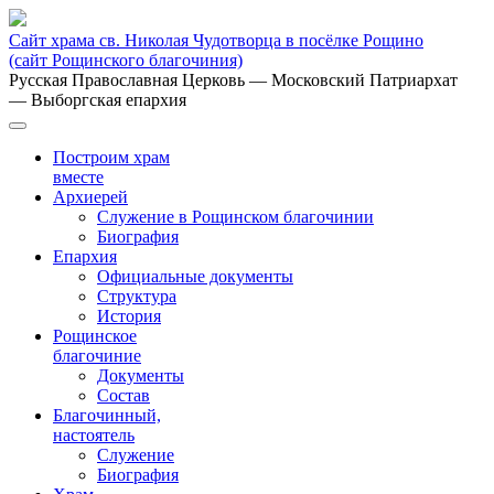
Сайт храма св. Николая Чудотворца в посёлке Рощино
(сайт Рощинского благочиния)
Русская Православная Церковь
— Московский Патриархат
— Выборгская епархия
Построим храм
вместе
Архиерей
Служение в Рощинском благочинии
Биография
Епархия
Официальные документы
Структура
История
Рощинское
благочиние
Документы
Состав
Благочинный,
настоятель
Служение
Биография