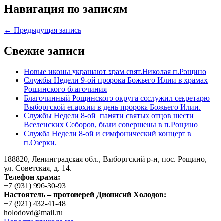
Навигация по записям
← Предыдущая запись
Свежие записи
Новые иконы украшают храм свят.Николая п.Рощино
Службы Недели 9-ой пророка Божьего Илии в храмах
Рощинского благочиния
Благочинный Рощинского округа сослужил секретарю
Выборгской епархии в день пророка Божьего Илии.
Службы Недели 8-ой памяти святых отцов шести
Вселенских Соборов, были совершены в п.Рощино
Служба Недели 8-ой и симфонический концерт в
п.Озерки.
188820, Ленинградская обл., Выборгский
р-н,
пос. Рощино,
ул. Советская, д. 14.
Телефон храма:
+7 (931) 996-30-93
Настоятель – протоиерей Дионисий Холодов:
+7 (921) 432-41-48
holodovd@mail.ru