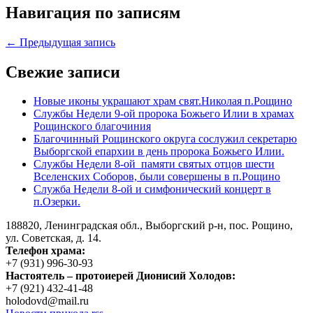
Навигация по записям
← Предыдущая запись
Свежие записи
Новые иконы украшают храм свят.Николая п.Рощино
Службы Недели 9-ой пророка Божьего Илии в храмах
Рощинского благочиния
Благочинный Рощинского округа сослужил секретарю
Выборгской епархии в день пророка Божьего Илии.
Службы Недели 8-ой памяти святых отцов шести
Вселенских Соборов, были совершены в п.Рощино
Служба Недели 8-ой и симфонический концерт в
п.Озерки.
188820, Ленинградская обл., Выборгский
р-н,
пос. Рощино,
ул. Советская, д. 14.
Телефон храма:
+7 (931) 996-30-93
Настоятель – протоиерей Дионисий Холодов:
+7 (921) 432-41-48
holodovd@mail.ru