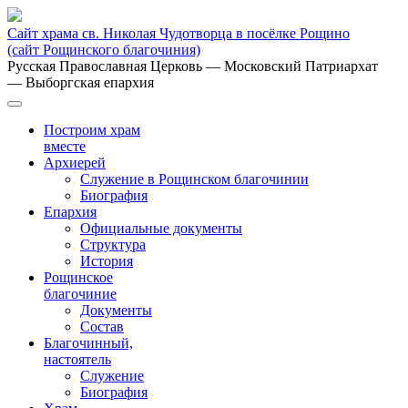
Сайт храма св. Николая Чудотворца в посёлке Рощино
(сайт Рощинского благочиния)
Русская Православная Церковь
— Московский Патриархат
— Выборгская епархия
Построим храм
вместе
Архиерей
Служение в Рощинском благочинии
Биография
Епархия
Официальные документы
Структура
История
Рощинское
благочиние
Документы
Состав
Благочинный,
настоятель
Служение
Биография