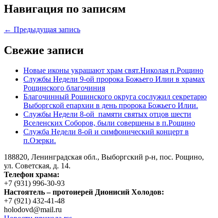
Навигация по записям
← Предыдущая запись
Свежие записи
Новые иконы украшают храм свят.Николая п.Рощино
Службы Недели 9-ой пророка Божьего Илии в храмах
Рощинского благочиния
Благочинный Рощинского округа сослужил секретарю
Выборгской епархии в день пророка Божьего Илии.
Службы Недели 8-ой памяти святых отцов шести
Вселенских Соборов, были совершены в п.Рощино
Служба Недели 8-ой и симфонический концерт в
п.Озерки.
188820, Ленинградская обл., Выборгский
р-н,
пос. Рощино,
ул. Советская, д. 14.
Телефон храма:
+7 (931) 996-30-93
Настоятель – протоиерей Дионисий Холодов:
+7 (921) 432-41-48
holodovd@mail.ru