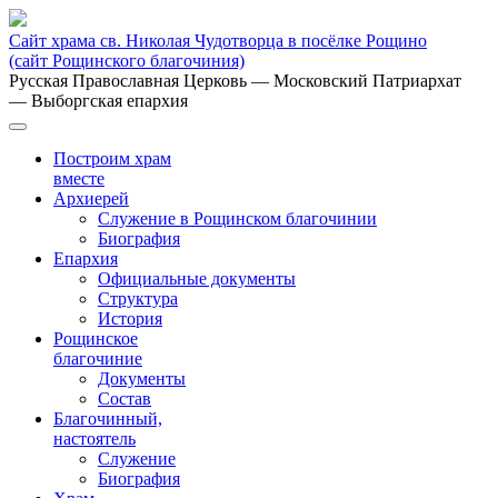
Сайт храма св. Николая Чудотворца в посёлке Рощино
(сайт Рощинского благочиния)
Русская Православная Церковь
— Московский Патриархат
— Выборгская епархия
Построим храм
вместе
Архиерей
Служение в Рощинском благочинии
Биография
Епархия
Официальные документы
Структура
История
Рощинское
благочиние
Документы
Состав
Благочинный,
настоятель
Служение
Биография