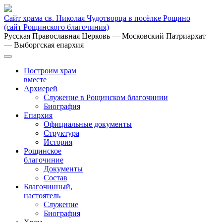
Сайт храма св. Николая Чудотворца в посёлке Рощино
(сайт Рощинского благочиния)
Русская Православная Церковь
— Московский Патриархат
— Выборгская епархия
Построим храм
вместе
Архиерей
Служение в Рощинском благочинии
Биография
Епархия
Официальные документы
Структура
История
Рощинское
благочиние
Документы
Состав
Благочинный,
настоятель
Служение
Биография