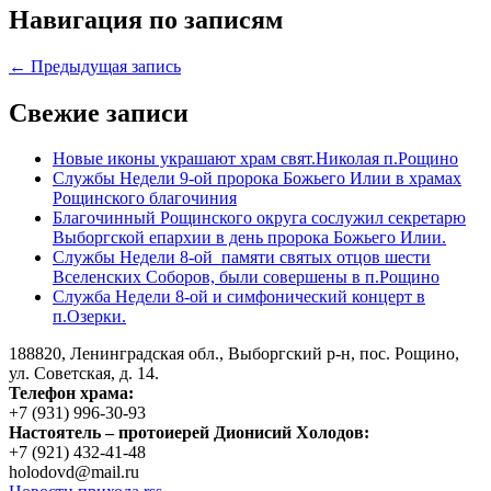
Навигация по записям
← Предыдущая запись
Свежие записи
Новые иконы украшают храм свят.Николая п.Рощино
Службы Недели 9-ой пророка Божьего Илии в храмах
Рощинского благочиния
Благочинный Рощинского округа сослужил секретарю
Выборгской епархии в день пророка Божьего Илии.
Службы Недели 8-ой памяти святых отцов шести
Вселенских Соборов, были совершены в п.Рощино
Служба Недели 8-ой и симфонический концерт в
п.Озерки.
188820, Ленинградская обл., Выборгский
р-н,
пос. Рощино,
ул. Советская, д. 14.
Телефон храма:
+7 (931) 996-30-93
Настоятель – протоиерей Дионисий Холодов:
+7 (921) 432-41-48
holodovd@mail.ru