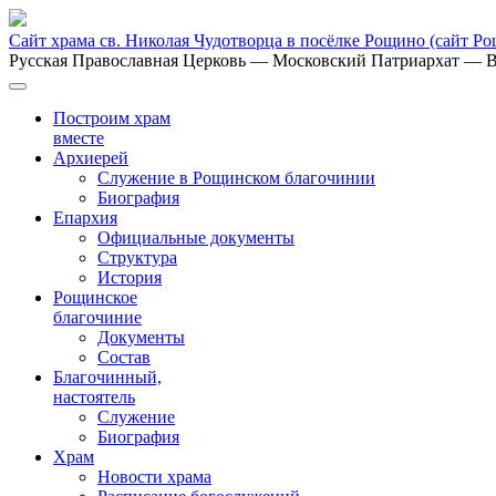
Сайт храма св. Николая Чудотворца в посёлке Рощино
(сайт Р
Русская Православная Церковь
— Московский Патриархат
— В
Построим храм
вместе
Архиерей
Служение в Рощинском благочинии
Биография
Епархия
Официальные документы
Структура
История
Рощинское
благочиние
Документы
Состав
Благочинный,
настоятель
Служение
Биография
Храм
Новости храма