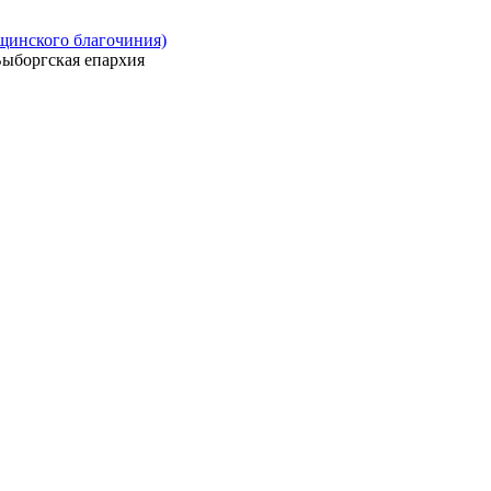
ощинского благочиния)
ыборгская епархия