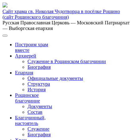
Сайт храма св. Николая Чудотворца в посёлке Рощино
(сайт Рощинского благочиния)
Русская Православная Церковь
— Московский Патриархат
— Выборгская епархия
Построим храм
вместе
Архиерей
Служение в Рощинском благочинии
Биография
Епархия
Официальные документы
Структура
История
Рощинское
благочиние
Документы
Состав
Благочинный,
настоятель
Служение
Биография