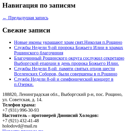
Навигация по записям
← Предыдущая запись
Свежие записи
Новые иконы украшают храм свят.Николая п.Рощино
Службы Недели 9-ой пророка Божьего Илии в храмах
Рощинского благочиния
Благочинный Рощинского округа сослужил секретарю
Выборгской епархии в день пророка Божьего Илии.
Службы Недели 8-ой памяти святых отцов шести
Вселенских Соборов, были совершены в п.Рощино
Служба Недели 8-ой и симфонический концерт в
п.Озерки.
188820, Ленинградская обл., Выборгский
р-н,
пос. Рощино,
ул. Советская, д. 14.
Телефон храма:
+7 (931) 996-30-93
Настоятель – протоиерей Дионисий Холодов:
+7 (921) 432-41-48
holodovd@mail.ru