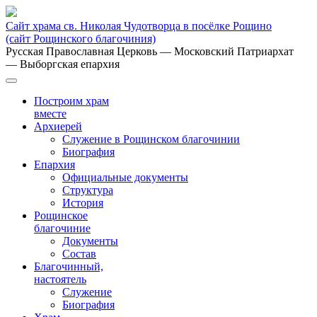
Сайт храма св. Николая Чудотворца в посёлке Рощино
(сайт Рощинского благочиния)
Русская Православная Церковь
— Московский Патриархат
— Выборгская епархия
Построим храм
вместе
Архиерей
Служение в Рощинском благочинии
Биография
Епархия
Официальные документы
Структура
История
Рощинское
благочиние
Документы
Состав
Благочинный,
настоятель
Служение
Биография