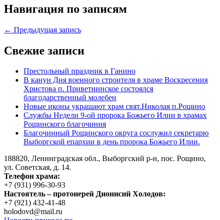
Навигация по записям
← Предыдущая запись
Свежие записи
Престольный праздник в Ганино
В канун Дня военного строителя в храме Воскресения
Христова п. Приветнинское состоялся
благодарственный молебен
Новые иконы украшают храм свят.Николая п.Рощино
Службы Недели 9-ой пророка Божьего Илии в храмах
Рощинского благочиния
Благочинный Рощинского округа сослужил секретарю
Выборгской епархии в день пророка Божьего Илии.
188820, Ленинградская обл., Выборгский
р-н,
пос. Рощино,
ул. Советская, д. 14.
Телефон храма:
+7 (931) 996-30-93
Настоятель – протоиерей Дионисий Холодов:
+7 (921) 432-41-48
holodovd@mail.ru