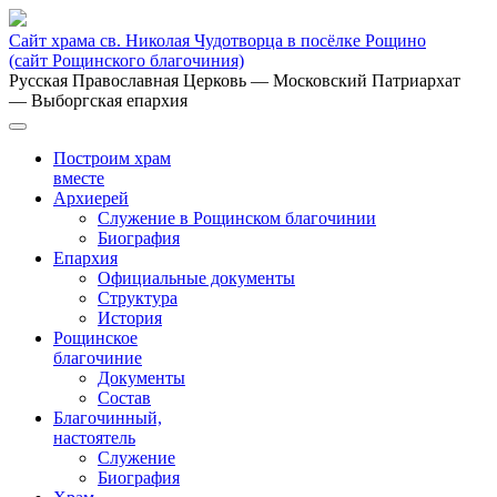
Сайт храма св. Николая Чудотворца в посёлке Рощино
(сайт Рощинского благочиния)
Русская Православная Церковь
— Московский Патриархат
— Выборгская епархия
Построим храм
вместе
Архиерей
Служение в Рощинском благочинии
Биография
Епархия
Официальные документы
Структура
История
Рощинское
благочиние
Документы
Состав
Благочинный,
настоятель
Служение
Биография