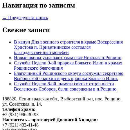
Навигация по записям
← Предыдущая запись
Свежие записи
В канун Дня военного строителя в храме Воскресения
Христова п. Приветнинское состоялся
благодарственный молебен
Новые иконы украшают храм свят.Николая п.Рощино
Службы Недели 9-ой пророка Божьего Илии в храмах
Рощинского благочиния
Благочинный Рощинского округа сослужил секретарю
Выборгской епархии в день пророка Божьего Илии.
Службы Недели 8-ой памяти святых отцов шести
Вселенских Соборов, были совершены в п.Рощино
188820, Ленинградская обл., Выборгский
р-н,
пос. Рощино,
ул. Советская, д. 14.
Телефон храма:
+7 (931) 996-30-93
Настоятель – протоиерей Дионисий Холодов:
+7 (921) 432-41-48