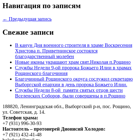
Навигация по записям
← Предыдущая запись
Свежие записи
В канун Дня военного строителя в храме Воскресения
Христова п. Приветнинское состоялся
благодарственный молебен
Новые иконы украшают храм свят.Николая п.Рощино
Службы Недели 9-ой пророка Божьего Илии в храмах
Рощинского благочиния
Благочинный Рощинского округа сослужил секретарю
Выборгской епархии в день пророка Божьего Илии.
Службы Недели 8-ой памяти святых отцов шести
Вселенских Соборов, были совершены в п.Рощино
188820, Ленинградская обл., Выборгский
р-н,
пос. Рощино,
ул. Советская, д. 14.
Телефон храма:
+7 (931) 996-30-93
Настоятель – протоиерей Дионисий Холодов:
+7 (921) 432-41-48