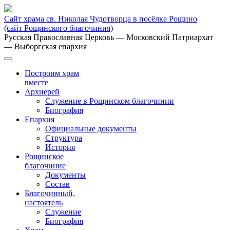
Сайт храма св. Николая Чудотворца в посёлке Рощино
(сайт Рощинского благочиния)
Русская Православная Церковь
— Московский Патриархат
— Выборгская епархия
Построим храм
вместе
Архиерей
Служение в Рощинском благочинии
Биография
Епархия
Официальные документы
Структура
История
Рощинское
благочиние
Документы
Состав
Благочинный,
настоятель
Служение
Биография