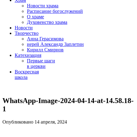
Храм
Новости храма
Расписание богослужений
О храме
Духовенство храма
Новости
Творчество
Анна Герасимова
иерей Александр Заплетин
Кирилл Смирнов
Катехизация
Первые шаги
в церкви
Воскресная
школа
Skip
to
WhatsApp-Image-2024-04-14-at-14.58.18-
content
1
Опубликовано 14 апреля, 2024