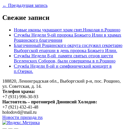
Навигация
← Предыдущая запись
по
Свежие записи
записям
Новые иконы украшают храм свят.Николая п.Рощино
Службы Недели 9-ой пророка Божьего Илии в храмах
Рощинского благочиния
Благочинный Рощинского округа сослужил секретарю
Выборгской епархии в день пророка Божьего Илии.
Службы Недели 8-ой памяти святых отцов шести
Вселенских Соборов, были совершены в п.Рощино
Служба Недели 8-ой и симфонический концерт в
п.Озерки.
188820, Ленинградская обл., Выборгский
р-н,
пос. Рощино,
ул. Советская, д. 14.
Телефон храма:
+7 (931) 996-30-93
Настоятель – протоиерей Дионисий Холодов:
+7 (921) 432-41-48
holodovd@mail.ru
Новости прихода rss