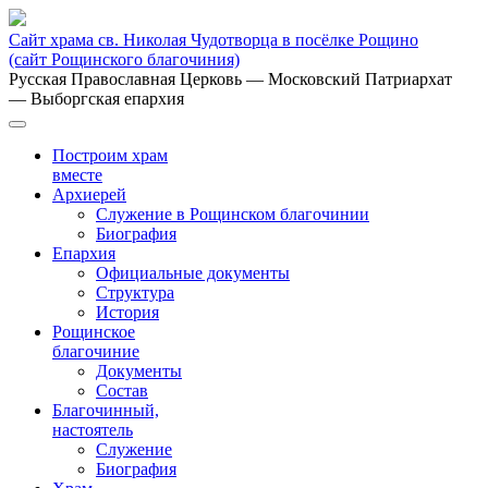
Сайт храма св. Николая Чудотворца в посёлке Рощино
(сайт Рощинского благочиния)
Русская Православная Церковь
— Московский Патриархат
— Выборгская епархия
Построим храм
вместе
Архиерей
Служение в Рощинском благочинии
Биография
Епархия
Официальные документы
Структура
История
Рощинское
благочиние
Документы
Состав
Благочинный,
настоятель
Служение
Биография