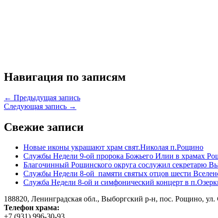
Навигация по записям
← Предыдущая запись
Следующая запись →
Свежие записи
Новые иконы украшают храм свят.Николая п.Рощино
Службы Недели 9-ой пророка Божьего Илии в храмах Ро
Благочинный Рощинского округа сослужил секретарю Вы
Службы Недели 8-ой памяти святых отцов шести Вселен
Служба Недели 8-ой и симфонический концерт в п.Озерк
188820, Ленинградская обл., Выборгский
р-н,
пос. Рощино, ул. 
Телефон храма:
+7 (931) 996-30-93