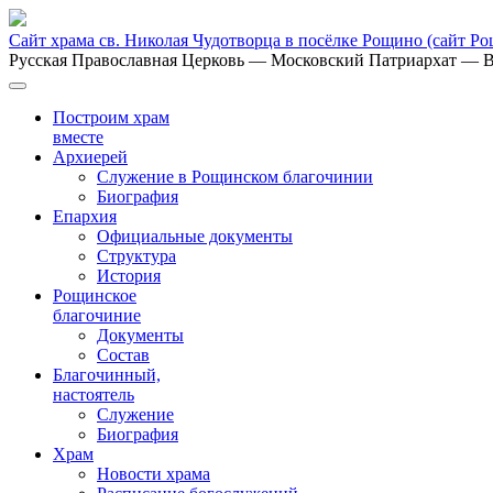
Сайт храма св. Николая Чудотворца в посёлке Рощино
(сайт Р
Русская Православная Церковь
— Московский Патриархат
— В
Построим храм
вместе
Архиерей
Служение в Рощинском благочинии
Биография
Епархия
Официальные документы
Структура
История
Рощинское
благочиние
Документы
Состав
Благочинный,
настоятель
Служение
Биография
Храм
Новости храма