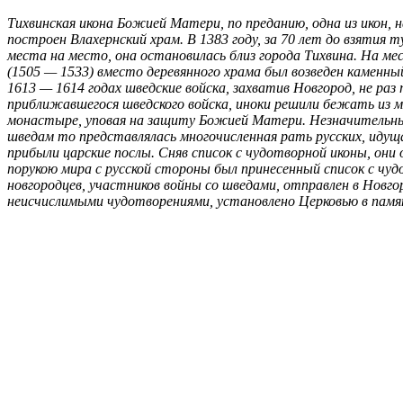
Тихвинская икона Божией Матери, по преданию, одна из икон, 
построен Влахернский храм. В 1383 году, за 70 лет до взятия 
места на место, она остановилась близ города Тихвина. На ме
(1505 — 1533) вместо деревянного храма был возведен каменны
1613 — 1614 годах шведские войска, захватив Новгород, не р
приближавшегося шведского войска, иноки решили бежать из мо
монастыре, уповая на защиту Божией Матери. Незначительны
шведам то представлялась многочисленная рать русских, идуща
прибыли царские послы. Сняв список с чудотворной иконы, они 
порукою мира с русской стороны был принесенный список с чуд
новгородцев, участников войны со шведами, отправлен в Новго
неисчислимыми чудотворениями, установлено Церковью в памят