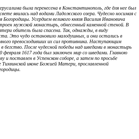
ерусалима была перенесена в Константинополь, где для нее был
 свете явилась над водами Ладожского озера. Чудесно носимая с
я Богородицы. Усердием великого князя Василия Ивановича
 устроен мужской монастырь, обнесенный каменной стеной. В
тери обитель была спасена. Так, однажды, в виду
еста. Это чудо остановило малодушных, и они остались в
ного превосходивших их сил противника. Наступающим
 в бегство. После чудесной победы над шведами в монастырь
10 февраля 1617 года был заключен мир со шведами. Главною
у и поставлен в Успенском соборе, а затем по просьбе
ие Тихвинской иконе Божией Матери, прославленной
городицы.