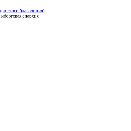
ощинского благочиния)
ыборгская епархия