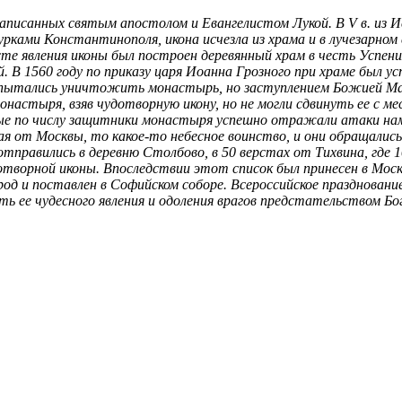
написанных святым апостолом и Евангелистом Лукой. В V в. из И
турками Константинополя, икона исчезла из храма и в лучезарном
сте явления иконы был построен деревянный храм в честь Успени
й. В 1560 году по приказу царя Иоанна Грозного при храме был
аз пытались уничтожить монастырь, но заступлением Божией Ма
настыря, взяв чудотворную икону, но не могли сдвинуть ее с м
е по числу защитники монастыря успешно отражали атаки нам
я от Москвы, то какое-то небесное воинство, и они обращались
отправились в деревню Столбово, в 50 верстах от Тихвина, где 
отворной иконы. Впоследствии этот список был принесен в Москв
род и поставлен в Софийском соборе. Всероссийское празднован
ь ее чудесного явления и одоления врагов предстательством Бо