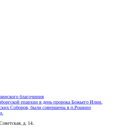
щинского благочиния
боргской епархии в день пророка Божьего Илии.
ских Соборов, были совершены в п.Рощино
и.
Советская, д. 14.