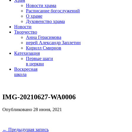
Храм
Новости храма
Расписание богослужений
О храме
Духовенство храма
Новости
Творчество
Анна Герасимова
иерей Александр Заплетин
Кирилл Смирнов
Катехизация
Первые шаги
в церкви
Воскресная
школа
Skip
to
IMG-20210627-WA0006
content
Опубликовано 28 июня, 2021
Навигация
← Предыдущая запись