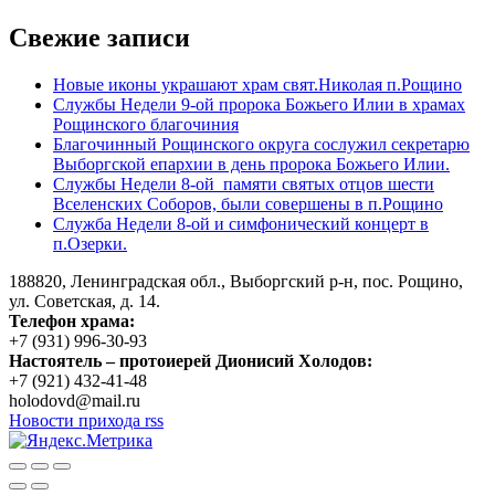
по
Свежие записи
записям
Новые иконы украшают храм свят.Николая п.Рощино
Службы Недели 9-ой пророка Божьего Илии в храмах
Рощинского благочиния
Благочинный Рощинского округа сослужил секретарю
Выборгской епархии в день пророка Божьего Илии.
Службы Недели 8-ой памяти святых отцов шести
Вселенских Соборов, были совершены в п.Рощино
Служба Недели 8-ой и симфонический концерт в
п.Озерки.
188820, Ленинградская обл., Выборгский
р-н,
пос. Рощино,
ул. Советская, д. 14.
Телефон храма:
+7 (931) 996-30-93
Настоятель – протоиерей Дионисий Холодов:
+7 (921) 432-41-48
holodovd@mail.ru
Новости прихода rss