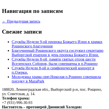
Навигация по записям
← Предыдущая запись
Свежие записи
Службы Недели 9-ой пророка Божьего Илии в храмах
Рощинского благочиния
Благочинный Рощинского округа сослужил секретарю
Выборгской епархии в день пророка Божьего Илии.
Службы Недели 8-ой памяти святых отцов шести
Вселенских Соборов, были совершены в п.Рощино
Служба Недели 8-ой и симфонический концерт в
п.Озерки.
Молодежка храма свят.Николая п.Рощино совершила
поездку в MazaPark
188820, Ленинградская обл., Выборгский
р-н,
пос. Рощино,
ул. Советская, д. 14.
Телефон храма:
+7 (931) 996-30-93
Настоятель – протоиерей Дионисий Холодов: