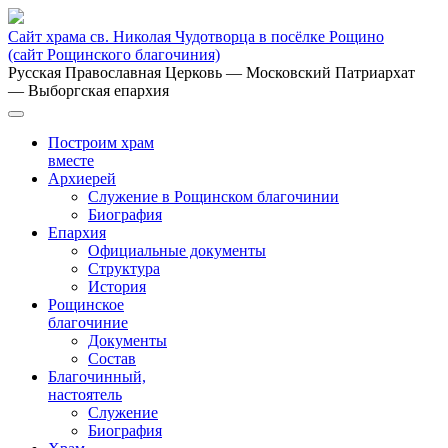
Сайт храма св. Николая Чудотворца в посёлке Рощино
(сайт Рощинского благочиния)
Русская Православная Церковь
— Московский Патриархат
— Выборгская епархия
Построим храм
вместе
Архиерей
Служение в Рощинском благочинии
Биография
Епархия
Официальные документы
Структура
История
Рощинское
благочиние
Документы
Состав
Благочинный,
настоятель
Служение
Биография