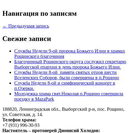
Навигация по записям
← Предыдущая запись
Свежие записи
Службы Недели 9-ой пророка Божьего Илии в храмах
Рощинского благочиния
Благочинный Рощинского округа сослужил секретарю
Выборгской епархии в день пророка Божьего Илии.
Службы Недели 8-ой памяти святых отцов шести
Вселенских Соборов, были совершены в п.Рощино
Служба Недели 8-ой и симфонический концерт в
п.Озерки.
Молодежка храма свят.Николая п.Рощино совершила
поездку в MazaPark
188820, Ленинградская обл., Выборгский
р-н,
пос. Рощино,
ул. Советская, д. 14.
Телефон храма:
+7 (931) 996-30-93
Настоятель – протоиерей Дионисий Холодов: