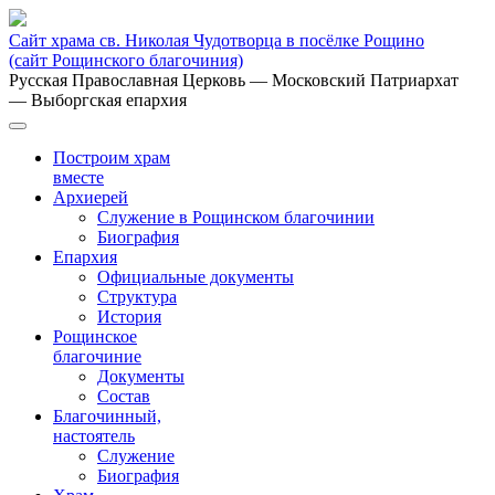
Сайт храма св. Николая Чудотворца в посёлке Рощино
(сайт Рощинского благочиния)
Русская Православная Церковь
— Московский Патриархат
— Выборгская епархия
Построим храм
вместе
Архиерей
Служение в Рощинском благочинии
Биография
Епархия
Официальные документы
Структура
История
Рощинское
благочиние
Документы
Состав
Благочинный,
настоятель
Служение
Биография