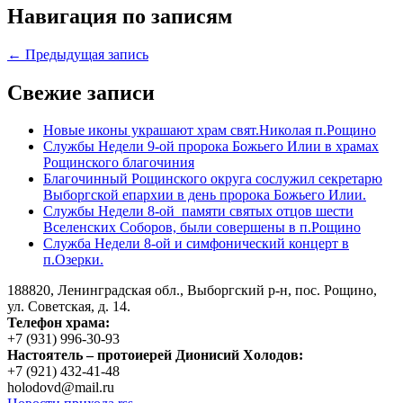
Навигация по записям
← Предыдущая запись
Свежие записи
Новые иконы украшают храм свят.Николая п.Рощино
Службы Недели 9-ой пророка Божьего Илии в храмах
Рощинского благочиния
Благочинный Рощинского округа сослужил секретарю
Выборгской епархии в день пророка Божьего Илии.
Службы Недели 8-ой памяти святых отцов шести
Вселенских Соборов, были совершены в п.Рощино
Служба Недели 8-ой и симфонический концерт в
п.Озерки.
188820, Ленинградская обл., Выборгский
р-н,
пос. Рощино,
ул. Советская, д. 14.
Телефон храма:
+7 (931) 996-30-93
Настоятель – протоиерей Дионисий Холодов:
+7 (921) 432-41-48
holodovd@mail.ru