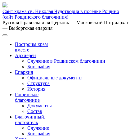
Сайт храма св. Николая Чудотворца в посёлке Рощино
(сайт Рощинского благочиния)
Русская Православная Церковь
— Московский Патриархат
— Выборгская епархия
Построим храм
вместе
Архиерей
Служение в Рощинском благочинии
Биография
Епархия
Официальные документы
Структура
История
Рощинское
благочиние
Документы
Состав
Благочинный,
настоятель
Служение
Биография