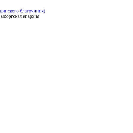
ощинского благочиния)
ыборгская епархия