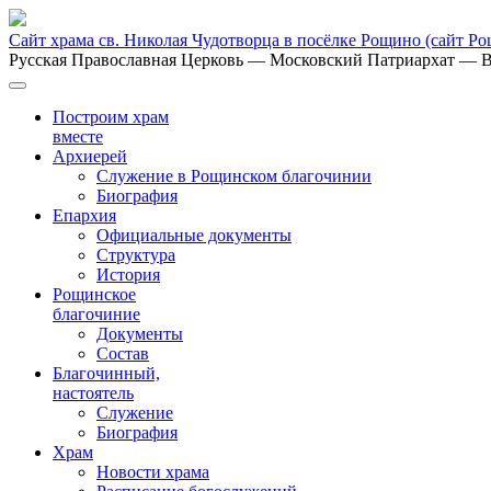
Сайт храма св. Николая Чудотворца в посёлке Рощино
(сайт Р
Русская Православная Церковь
— Московский Патриархат
— В
Построим храм
вместе
Архиерей
Служение в Рощинском благочинии
Биография
Епархия
Официальные документы
Структура
История
Рощинское
благочиние
Документы
Состав
Благочинный,
настоятель
Служение
Биография
Храм
Новости храма