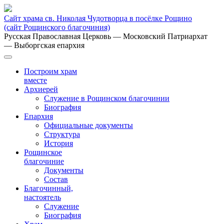
Сайт храма св. Николая Чудотворца в посёлке Рощино
(сайт Рощинского благочиния)
Русская Православная Церковь
— Московский Патриархат
— Выборгская епархия
Построим храм
вместе
Архиерей
Служение в Рощинском благочинии
Биография
Епархия
Официальные документы
Структура
История
Рощинское
благочиние
Документы
Состав
Благочинный,
настоятель
Служение
Биография