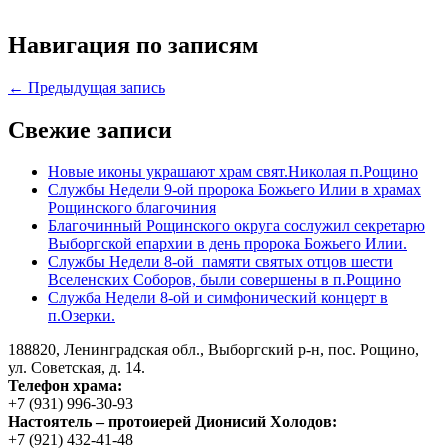
Навигация по записям
← Предыдущая запись
Свежие записи
Новые иконы украшают храм свят.Николая п.Рощино
Службы Недели 9-ой пророка Божьего Илии в храмах
Рощинского благочиния
Благочинный Рощинского округа сослужил секретарю
Выборгской епархии в день пророка Божьего Илии.
Службы Недели 8-ой памяти святых отцов шести
Вселенских Соборов, были совершены в п.Рощино
Служба Недели 8-ой и симфонический концерт в
п.Озерки.
188820, Ленинградская обл., Выборгский
р-н,
пос. Рощино,
ул. Советская, д. 14.
Телефон храма:
+7 (931) 996-30-93
Настоятель – протоиерей Дионисий Холодов:
+7 (921) 432-41-48