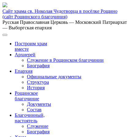
Сайт храма св. Николая Чудотворца в посёлке Рощино
(сайт Рощинского благочиния)
Русская Православная Церковь
— Московский Патриархат
— Выборгская епархия
Построим храм
вместе
Архиерей
Служение в Рощинском благочинии
Биография
Епархия
Официальные документы
Структура
История
Рощинское
благочиние
Документы
Состав
Благочинный,
настоятель
Служение
Биография