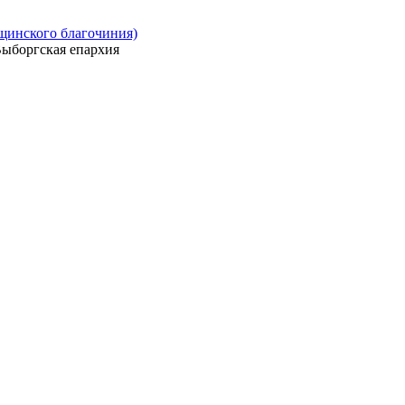
ощинского благочиния)
ыборгская епархия