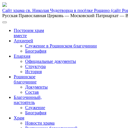
Сайт храма св. Николая Чудотворца в посёлке Рощино
(сайт Р
Русская Православная Церковь
— Московский Патриархат
— В
Построим храм
вместе
Архиерей
Служение в Рощинском благочинии
Биография
Епархия
Официальные документы
Структура
История
Рощинское
благочиние
Документы
Состав
Благочинный,
настоятель
Служение
Биография
Храм
Новости храма