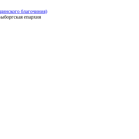
ощинского благочиния)
ыборгская епархия