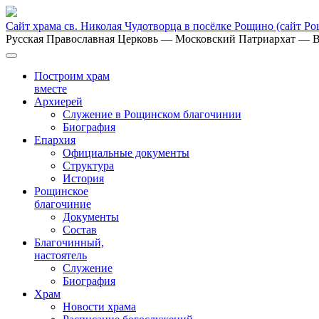
Сайт храма св. Николая Чудотворца в посёлке Рощино
(сайт Р
Русская Православная Церковь
— Московский Патриархат
— В
Построим храм
вместе
Архиерей
Служение в Рощинском благочинии
Биография
Епархия
Официальные документы
Структура
История
Рощинское
благочиние
Документы
Состав
Благочинный,
настоятель
Служение
Биография
Храм
Новости храма