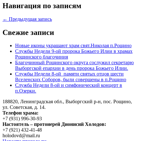
Навигация по записям
← Предыдущая запись
Свежие записи
Новые иконы украшают храм свят.Николая п.Рощино
Службы Недели 9-ой пророка Божьего Илии в храмах
Рощинского благочиния
Благочинный Рощинского округа сослужил секретарю
Выборгской епархии в день пророка Божьего Илии.
Службы Недели 8-ой памяти святых отцов шести
Вселенских Соборов, были совершены в п.Рощино
Служба Недели 8-ой и симфонический концерт в
п.Озерки.
188820, Ленинградская обл., Выборгский
р-н,
пос. Рощино,
ул. Советская, д. 14.
Телефон храма:
+7 (931) 996-30-93
Настоятель – протоиерей Дионисий Холодов:
+7 (921) 432-41-48
holodovd@mail.ru