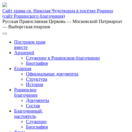
Сайт храма св. Николая Чудотворца в посёлке Рощино
(сайт Рощинского благочиния)
Русская Православная Церковь
— Московский Патриархат
— Выборгская епархия
Построим храм
вместе
Архиерей
Служение в Рощинском благочинии
Биография
Епархия
Официальные документы
Структура
История
Рощинское
благочиние
Документы
Состав
Благочинный,
настоятель
Служение
Биография