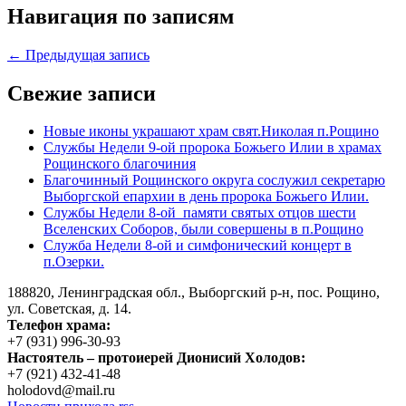
Навигация по записям
← Предыдущая запись
Свежие записи
Новые иконы украшают храм свят.Николая п.Рощино
Службы Недели 9-ой пророка Божьего Илии в храмах
Рощинского благочиния
Благочинный Рощинского округа сослужил секретарю
Выборгской епархии в день пророка Божьего Илии.
Службы Недели 8-ой памяти святых отцов шести
Вселенских Соборов, были совершены в п.Рощино
Служба Недели 8-ой и симфонический концерт в
п.Озерки.
188820, Ленинградская обл., Выборгский
р-н,
пос. Рощино,
ул. Советская, д. 14.
Телефон храма:
+7 (931) 996-30-93
Настоятель – протоиерей Дионисий Холодов:
+7 (921) 432-41-48
holodovd@mail.ru