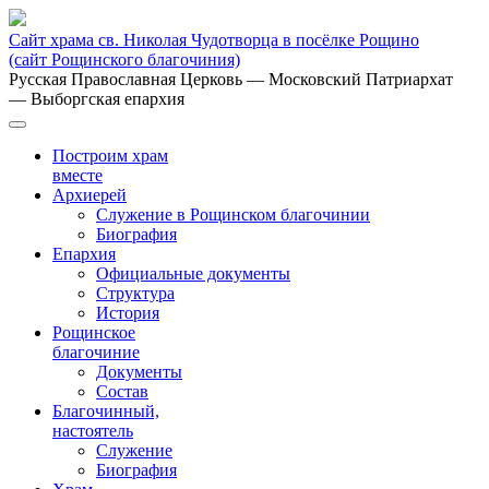
Сайт храма св. Николая Чудотворца в посёлке Рощино
(сайт Рощинского благочиния)
Русская Православная Церковь
— Московский Патриархат
— Выборгская епархия
Построим храм
вместе
Архиерей
Служение в Рощинском благочинии
Биография
Епархия
Официальные документы
Структура
История
Рощинское
благочиние
Документы
Состав
Благочинный,
настоятель
Служение
Биография